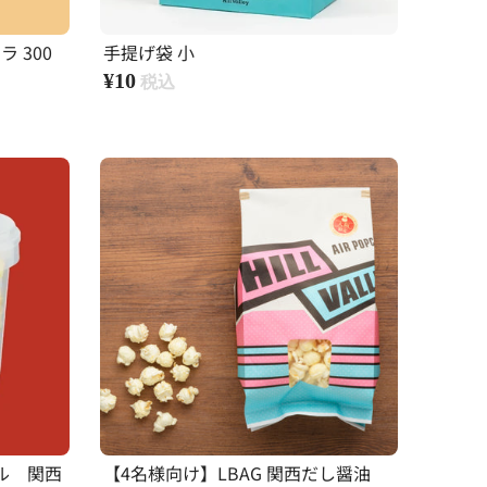
 300
手提げ袋 小
¥10
ル 関西
【4名様向け】LBAG 関西だし醤油